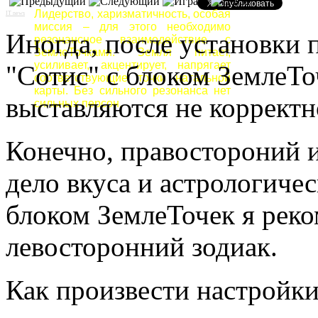
Лидерство, харизматичность, особая
IT news
миссия – для этого необходимо
Иногда, после установки 
резонансное взаимодействие с
ЗемлеТочками. Земля питает,
усиливает, акцентирует, напрягает
"Сотис" с блоком ЗемлеТо
соответствующие точки натальной
карты. Без сильного резонанса нет
выставляются не корректно
сильных персон.
Конечно, правостороний и
дело вкуса и астрологичес
блоком ЗемлеТочек я реко
левосторонний зодиак.
Как произвести настройки