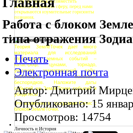
Главная
Если мы знаем как совместить
небесную и земную сферу, перед нами
открываются изумительные горизонты
познания.
Работа с блоком Земл
типа отражения Зоди
Природные явления
Теория ЗемлеТочек дает много
материала для исследований
Печать
глобальных земных событий –
катастроф, цунами, торнадо,
Электронная почта
ураганов, землетрясений, войн,
революций, массовых
беспорядков. Наложите даты
Автор: Дмитрий Мирце
событий на ЗемлеТочки событий и
убедитесь!
Опубликовано: 15 янва
Это возможно в программе Сотис с
блоком ЗемлеТочки.
Просмотров: 14754
Личность и История