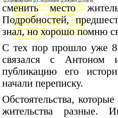
сменить место жител
Лидерство, харизматичность, особая
миссия – для этого необходимо
резонансное взаимодействие с
Подробностей, предшес
ЗемлеТочками. Земля питает,
усиливает, акцентирует, напрягает
знал, но хорошо помню св
соответствующие точки натальной
карты. Без сильного резонанса нет
сильных персон.
С тех пор прошло уже 8
связался с Антоном 
публикацию его истор
начали переписку.
Обстоятельства, которые
жительства разные. И