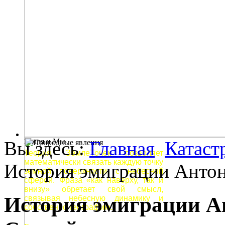
Земля и Мы
Вы здесь:
Главная
Катаст
Теория ЗемлеТочек позволяет
математически связать каждую точку
История эмиграции Антон
земной поверхности с небесной
сферой. Фраза «как наверху, так и
внизу» обретает свой смысл,
История эмиграции Ан
связывая небесную динамику и
собственно географию.