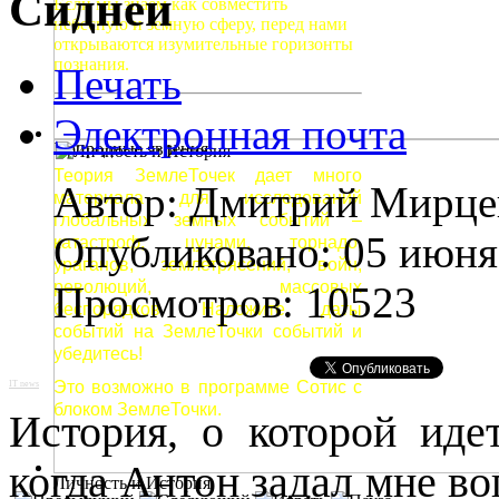
Сидней
Если мы знаем как совместить
небесную и земную сферу, перед нами
открываются изумительные горизонты
познания.
Печать
Электронная почта
Природные явления
Теория ЗемлеТочек дает много
Автор: Дмитрий Мирце
материала для исследований
глобальных земных событий –
Опубликовано: 05 июня
катастроф, цунами, торнадо,
ураганов, землетрясений, войн,
революций, массовых
Просмотров: 10523
беспорядков. Наложите даты
событий на ЗемлеТочки событий и
убедитесь!
Это возможно в программе Сотис с
IT news
блоком ЗемлеТочки.
История, о которой идет
когда Антон задал мне во
Личность и История