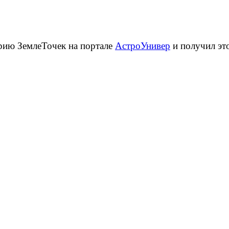
орию ЗемлеТочек на портале
АстроУнивер
и получил это