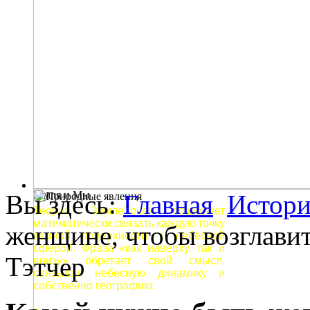
Земля и Мы
Вы здесь:
Главная
Истори
Теория ЗемлеТочек позволяет
математически связать каждую точку
женщине, чтобы возглавит
земной поверхности с небесной
сферой. Фраза «как наверху, так и
Тэтчер
внизу» обретает свой смысл,
связывая небесную динамику и
собственно географию.