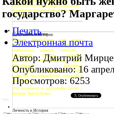
Какой нужно быть же
Если мы знаем как совместить
небесную и земную сферу, перед нами
государство? Маргаре
открываются изумительные горизонты
познания.
Печать
Природные явления
Электронная почта
Теория ЗемлеТочек дает много
материала для исследований
глобальных земных событий –
Автор: Дмитрий Мирце
катастроф, цунами, торнадо,
ураганов, землетрясений, войн,
революций, массовых
Опубликовано: 16 апре
беспорядков. Наложите даты
событий на ЗемлеТочки событий и
Просмотров: 6253
убедитесь!
Это возможно в программе Сотис с
блоком ЗемлеТочки.
IT news
Личность и История