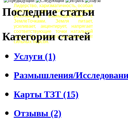
Лидерство, харизматичность, особая
Последние статьи
миссия – для этого необходимо
резонансное взаимодействие с
ЗемлеТочками. Земля питает,
усиливает, акцентирует, напрягает
соответствующие точки натальной
Категории статей
карты. Без сильного резонанса нет
сильных персон.
Услуги (1)
Размышления/Исследования
Карты ТЗТ (15)
Отзывы (2)