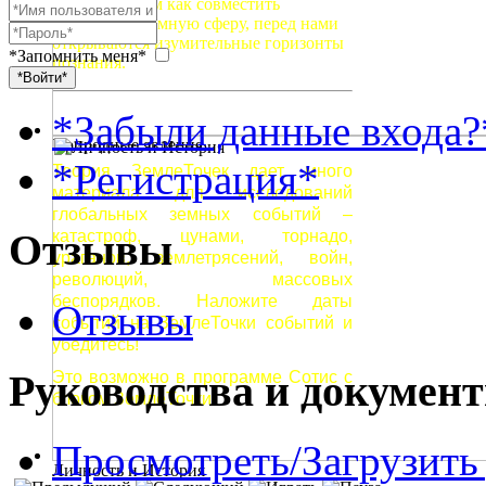
Если мы знаем как совместить
небесную и земную сферу, перед нами
открываются изумительные горизонты
*Запомнить меня*
познания.
*Войти*
*Забыли данные входа?
Природные явления
*Регистрация*
Теория ЗемлеТочек дает много
материала для исследований
глобальных земных событий –
Отзывы
катастроф, цунами, торнадо,
ураганов, землетрясений, войн,
революций, массовых
беспорядков. Наложите даты
Отзывы
событий на ЗемлеТочки событий и
убедитесь!
Руководства и докумен
Это возможно в программе Сотис с
блоком ЗемлеТочки.
Просмотреть/Загрузить
Личность и История