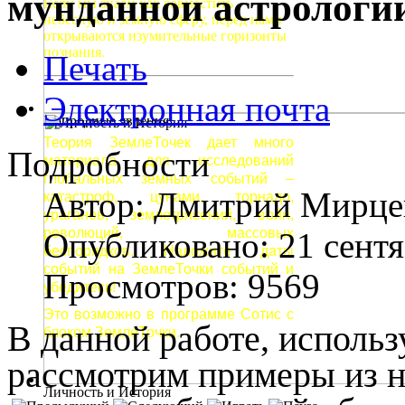
мунданной астрологи
Если мы знаем как совместить
небесную и земную сферу, перед нами
открываются изумительные горизонты
познания.
Печать
Электронная почта
Природные явления
Теория ЗемлеТочек дает много
Подробности
материала для исследований
глобальных земных событий –
Автор:
Дмитрий Мирце
катастроф, цунами, торнадо,
ураганов, землетрясений, войн,
революций, массовых
Опубликовано: 21 сент
беспорядков. Наложите даты
событий на ЗемлеТочки событий и
Просмотров: 9569
убедитесь!
Это возможно в программе Сотис с
В данной работе, исполь
блоком ЗемлеТочки.
рассмотрим примеры из н
Личность и История